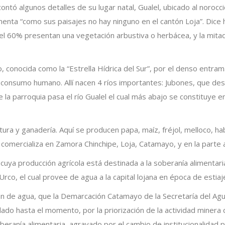
ntó algunos detalles de su lugar natal, Gualel, ubicado al norocci
menta “como sus paisajes no hay ninguno en el cantón Loja”. Dice 
el 60% presentan una vegetación arbustiva o herbácea, y la mita
o, conocida como la “Estrella Hídrica del Sur”, por el denso entrama
consumo humano. Allí nacen 4 ríos importantes: Jubones, que dese
a parroquia pasa el río Gualel el cual más abajo se constituye en
tura y ganadería. Aquí se producen papa, maíz, fréjol, melloco, ha
comercializa en Zamora Chinchipe, Loja, Catamayo, y en la parte al
uya producción agrícola está destinada a la soberanía alimentaria
co, el cual provee de agua a la capital lojana en época de estiaj
sión de agua, que la Demarcación Catamayo de la Secretaría del A
idado hasta el momento, por la priorización de la actividad miner
oberanía alimentaria, agravado por el cambio de institucionalida