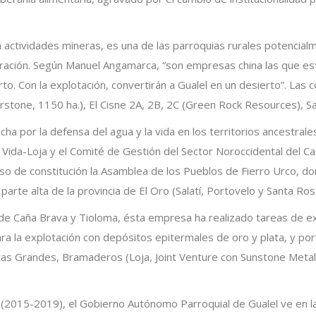
n actividades mineras, es una de las parroquias rurales potencial
ración. Según Manuel Angamarca, “son empresas china las que est
rto. Con la explotación, convertirán a Gualel en un desierto”. La
rstone, 1150 ha.), El Cisne 2A, 2B, 2C (Green Rock Resources), S
ha por la defensa del agua y la vida en los territorios ancestrales
 Vida-Loja y el Comité de Gestión del Sector Noroccidental del Can
o de constitución la Asamblea de los Pueblos de Fierro Urco, do
arte alta de la provincia de El Oro (Salatí, Portovelo y Santa Ros
 de Caña Brava y Tioloma, ésta empresa ha realizado tareas de 
ra la explotación con depósitos epitermales de oro y plata, y por
tas Grandes, Bramaderos (Loja, Joint Venture con Sunstone Metals 
 (2015-2019), el Gobierno Autónomo Parroquial de Gualel ve en la