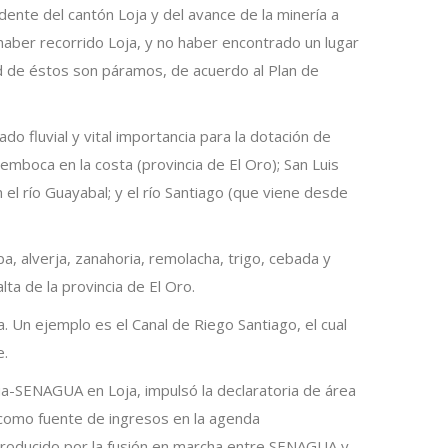
dente del cantón Loja y del avance de la minería a
haber recorrido Loja, y no haber encontrado un lugar
d de éstos son páramos, de acuerdo al Plan de
do fluvial y vital importancia para la dotación de
mboca en la costa (provincia de El Oro); San Luis
 el río Guayabal; y el río Santiago (que viene desde
ba, alverja, zanahoria, remolacha, trigo, cebada y
ta de la provincia de El Oro.
. Un ejemplo es el Canal de Riego Santiago, el cual
e.
gua-SENAGUA en Loja, impulsó la declaratoria de área
a como fuente de ingresos en la agenda
d producido por la fusión en marcha entre SENAGUA y