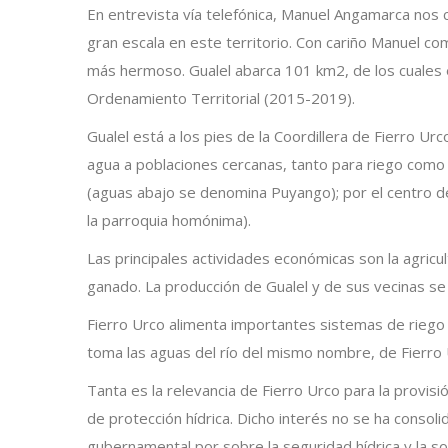
En entrevista vía telefónica, Manuel Angamarca nos co
gran escala en este territorio. Con cariño Manuel co
más hermoso. Gualel abarca 101 km2, de los cuales 
Ordenamiento Territorial (2015-2019).
Gualel está a los pies de la Coordillera de Fierro Urc
agua a poblaciones cercanas, tanto para riego como 
(aguas abajo se denomina Puyango); por el centro de l
la parroquia homónima).
Las principales actividades económicas son la agricul
ganado. La producción de Gualel y de sus vecinas se 
Fierro Urco alimenta importantes sistemas de riego c
toma las aguas del río del mismo nombre, de Fierro Ur
Tanta es la relevancia de Fierro Urco para la provi
de protección hídrica. Dicho interés no se ha consol
gubernamental por sobre la seguridad hídrica y la s