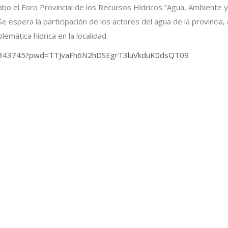
o el Foro Provincial de los Recursos Hídricos “Agua, Ambiente y 
 espera la participación de los actores del agua de la provincia, 
emática hídrica en la localidad.
90343745?pwd=TTJvaFh6N2hDSEgrT3luVkduK0dsQT09