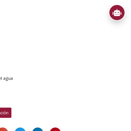
el agua
ción